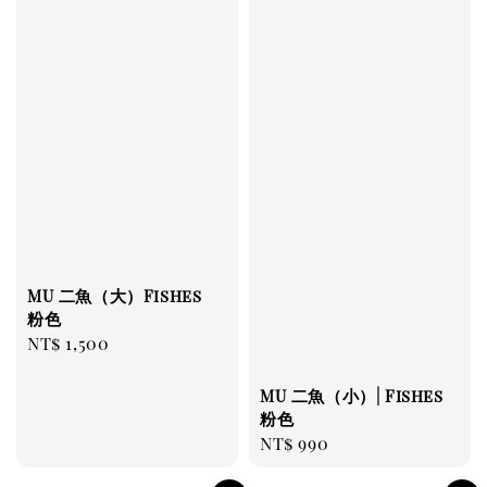
MU 二魚（大）Fishes
粉色
Regular
NT$ 1,500
price
MU 二魚（小）| Fishes
粉色
Regular
NT$ 990
price