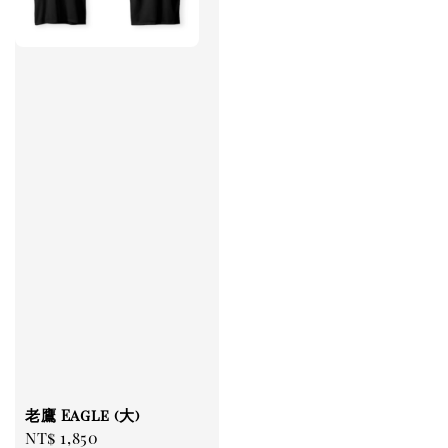
老鷹 Eagle (大)
Regular
NT$ 1,850