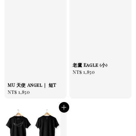
老鷹 Eagle (小)
Regular
NT$ 1,850
price
MU 天使 Angel｜ 短T
Regular
NT$ 1,850
price