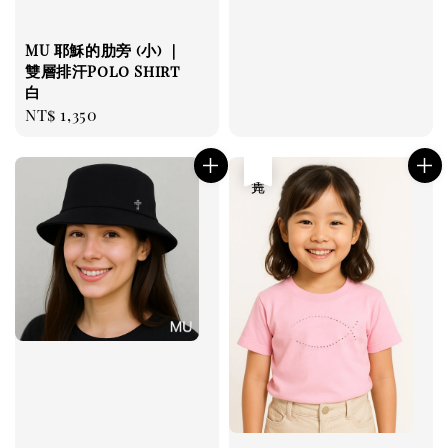
price
MU 耶穌的肋旁 (小) ｜
雙層排汗Polo Shirt
白
Regular
NT$ 1,350
price
售完