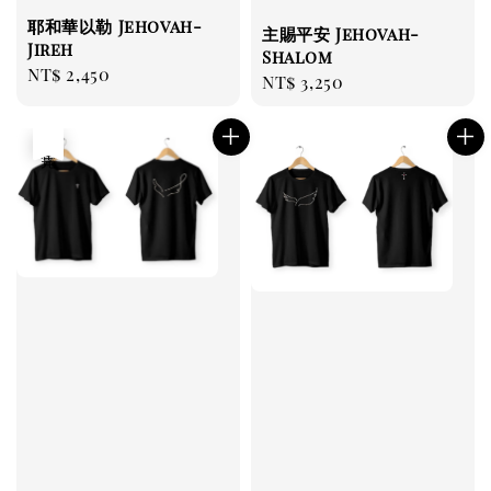
耶和華以勒 Jehovah-
主賜平安 Jehovah-
Jireh
Shalom
Regular
NT$ 2,450
Regular
NT$ 3,250
price
price
售完