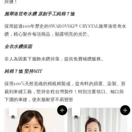
與鹽！
施華洛世奇水鑽 原創手工純棉Ｔ恤
採用超過100年歷史的SWAROVSKI® CRYSTAL施華洛世奇水
鑽，精心製作每項商品，顯露明亮的光芒。
全衣水鑽保固
非人為因素下服飾水鑽掉落，提供免費補鑽服務。
純棉Ｔ恤 堅持MIT
採用100%天然長織的精梳棉製成，從布料的篩選、染製、剪
裁到車縫工藝，堅持全程台灣製作！特別注重領口、袖口與
下擺的車縫，使衣服耐穿不易變形
售完
售完