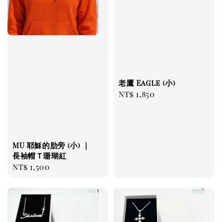
老鷹 Eagle (小)
Regular
NT$ 1,850
price
MU 耶穌的肋旁 (小) ｜
長袖帽Ｔ珊瑚紅
Regular
NT$ 1,500
price