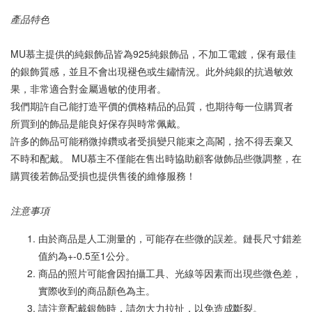
產品特色
MU慕主提供的純銀飾品皆為925純銀飾品，不加工電鍍，保有最佳
的銀飾質感，並且不會出現褪色或生鏽情況。此外純銀的抗過敏效
果，非常適合對金屬過敏的使用者。
我們期許自己能打造平價的價格精品的品質，也期待每一位購買者
所買到的飾品是能良好保存與時常佩戴。
許多的飾品可能稍微掉鑽或者受損變只能束之高閣，捨不得丟棄又
不時和配戴。 MU慕主不僅能在售出時協助顧客做飾品些微調整，在
購買後若飾品受損也提供售後的維修服務！
注意事項
由於商品是人工測量的，可能存在些微的誤差。鏈長尺寸錯差
值約為+-0.5至1公分。
商品的照片可能會因拍攝工具、光線等因素而出現些微色差，
實際收到的商品顏色為主。
請注意配戴銀飾時，請勿大力拉扯，以免造成斷裂。