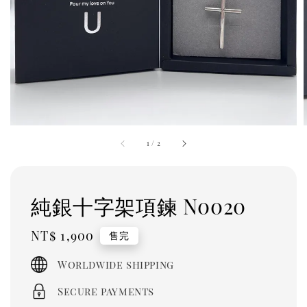
1
/
2
純銀十字架項鍊 N0020
Regular
NT$ 1,900
售完
price
Worldwide shipping
Secure payments